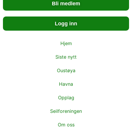
Bli medlem
Logg inn
Hjem
Siste nytt
Oustøya
Havna
Opplag
Seilforeningen
Om oss